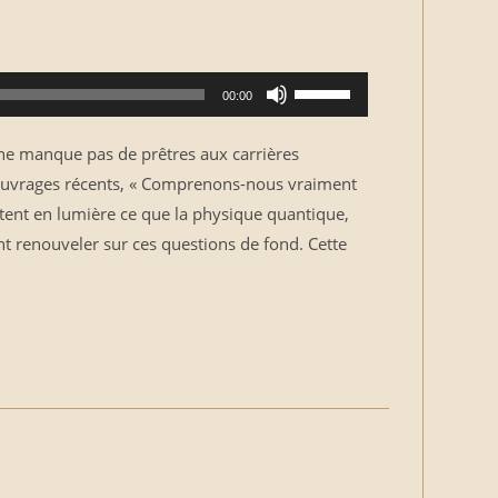
Utilisez
00:00
les
flèches
 ne manque pas de prêtres aux carrières
haut/bas
 ouvrages récents, « Comprenons-nous vraiment
pour
tent en lumière ce que la physique quantique,
augmenter
ent renouveler sur ces questions de fond. Cette
ou
diminuer
le
volume.