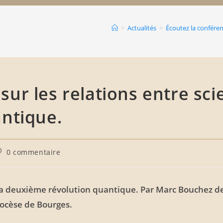
>
Actualités
>
Écoutez la conférenc
ur les relations entre scie
antique.
0 commentaire
e la deuxième révolution quantique. Par Marc Bouchez d
iocèse de Bourges.